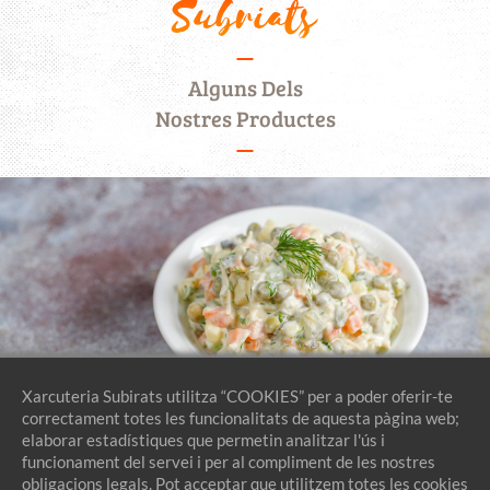
Subriats
Alguns Dels
Nostres Productes
Xarcuteria Subirats utilitza “COOKIES” per a poder oferir-te
correctament totes les funcionalitats de aquesta pàgina web;
elaborar estadístiques que permetin analitzar l'ús i
funcionament del servei i per al compliment de les nostres
obligacions legals. Pot acceptar que utilitzem totes les cookies