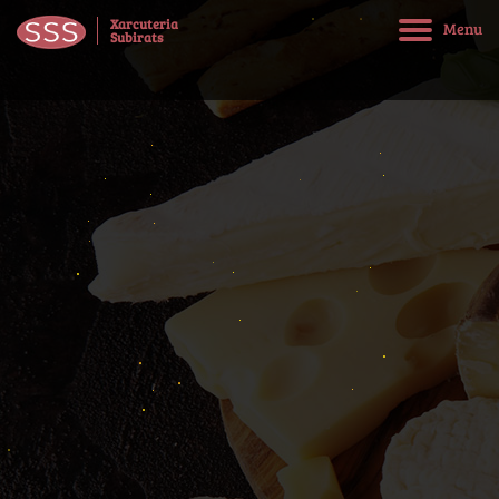
Xarcuteria
M
e
n
u
Subirats
Inici
Sobre nosaltres
Serveis
Novetats
Contacte
Idioma