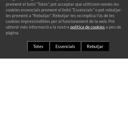
Ensaladilla
prement el botó “Totes”, pot acceptar que utilitzem només les
cookies essencials prement el botó “Essencials” o pot rebutjar-
les prement a “Rebutjar”. Rebutjar-les no implica l'ús de les
Un dels nostres plats precuinats artesanals és l'ensaladilla russa,
cookies imprescindibles per al funcionament de la web. Pot
aquesta és
preparada amb les millors hortalisses i ingredients
. Quan
obtenir més informació a la nostra
política de cookies
a peu de
pàgina.
la compris, l'ensaladilla russa estarà llesta per a servir com a
guarnició, tapa o aperitiu, aquest és un plat molt versàtil. Els plats
precuinats artesanals de Xarcuteria Subirats estan disponibles a
Totes
Essencials
Rebutjar
Santa Perpètua de Mogoda i Mollet del Vallès.