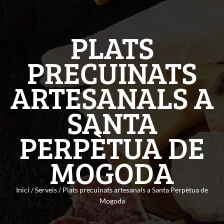
PLATS
PRECUINATS
ARTESANALS A
SANTA
PERPÈTUA DE
MOGODA
Inici
/
Serveis
/ Plats precuinats artesanals a Santa Perpètua de
Mogoda