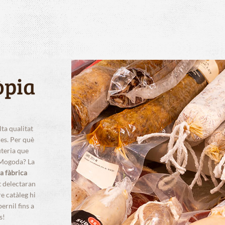
òpia
lta qualitat
ies. Per què
teria que
 Mogoda? La
a fàbrica
t delectaran
e catàleg hi
ernil fins a
s!