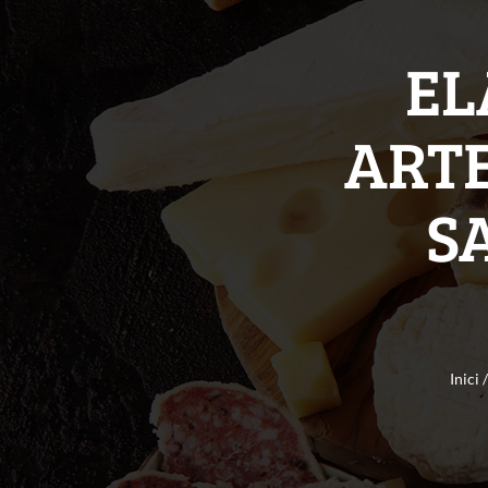
EL
ARTE
S
Inici