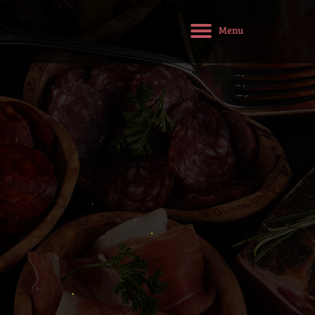
M
e
n
u
Inici
Sobre nosaltres
Serveis
Novetats
Contacte
Idioma