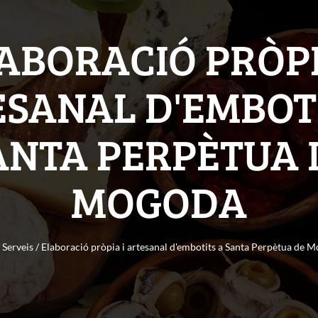
ABORACIÓ PRÒPI
SANAL D'EMBOT
ANTA PERPÈTUA 
MOGODA
/
Serveis
/ Elaboració pròpia i artesanal d'embotits a Santa Perpètua de 