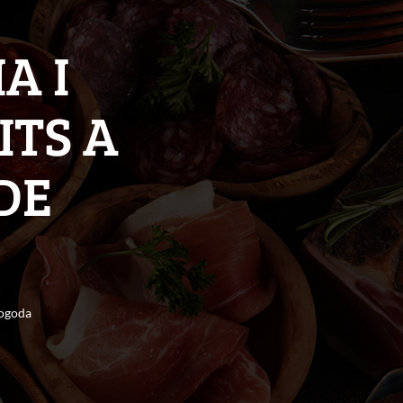
A I
ITS A
DE
Mogoda