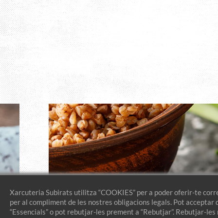
Xarcuteria Subirats utilitza “COOKIES” per a poder oferir-te corr
per al compliment de les nostres obligacions legals. Pot acceptar 
“Essencials” o pot rebutjar-les prement a “Rebutjar”. Rebutjar-les